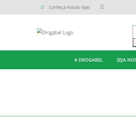
Ir
Conheça nossas lojas
para
o
conteúdo
A DROGABEL
SEJA NO