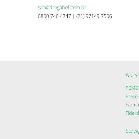
sac@drogabel.com.br
0800 740 4747 | (21) 97149.7506
Noss
PBMS
Preço
Farmá
Fideli
Servi